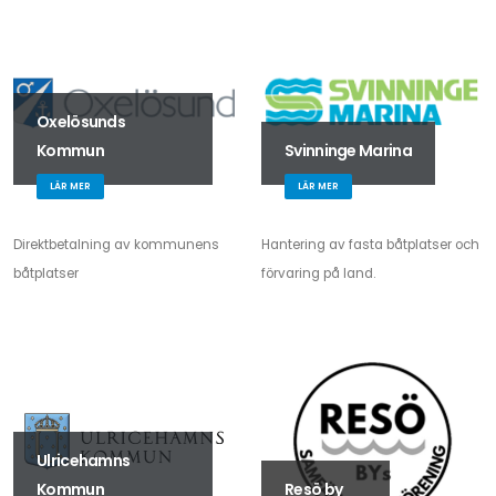
Oxelösunds
Kommun
Svinninge Marina
LÄR MER
LÄR MER
Direktbetalning av kommunens
Hantering av fasta båtplatser och
båtplatser
förvaring på land.
Ulricehamns
Kommun
Resö by