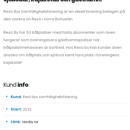
Resö Bys Samfällighetsförening är en ideell förening belägen på
den vackra ön Resö i norra Bohuslän.
Resö By har 53 båtplatser med fasta abonnenter som även
fungerar som bokningsbara gästhamnsplatser när
båtplatsinnehavaren är bortrest. Hos Resö by kan kunder även
ansöka om båtplats och sjöbod samt hyra plats i föreningens
kajakställ!
Kund
info
Kund:
Resö bys samfällighetsförening
Start:
2023
Länk:
resoby.se