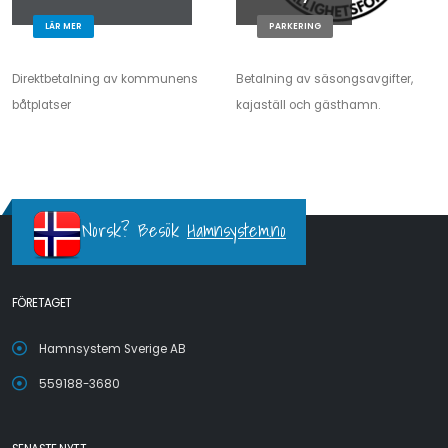
LÄR MER
PARKERING
Direktbetalning av kommunens
Betalning av säsongsavgifter,
båtplatser
kajaställ och gästhamn.
Norsk? Besök
Hamnsystem.no
FÖRETAGET
Hamnsystem Sverige AB
559188-3680