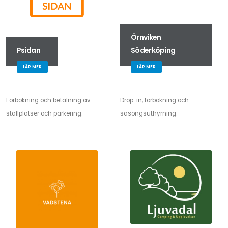
Örnviken
Psidan
Söderköping
LÄR MER
LÄR MER
Förbokning och betalning av
Drop-in, förbokning och
ställplatser och parkering.
säsongsuthyrning.