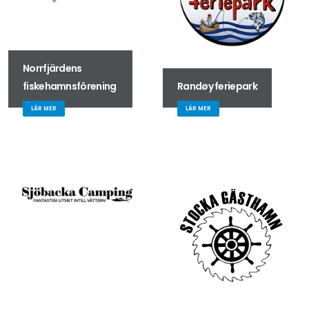
Norrfjärdens
fiskehamnsförening
Randøy feriepark
LÄR MER
LÄR MER