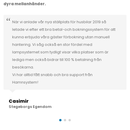
dyra mellanhänder.
När vi anlade vår nya ställplats för husbilar 2019 så
letade vi efter ett bra betal-och bokningssystem för att
kunna erbjuda våra gäster förbokning utan manuell
hantering. Vi såg också en stor fördel med
lampsystemet som tydligt visar vilka platser som är
lediga men också bidrar till 100 % betalning från
besökarna.
Vi har alltid fått snabb och bra support från
Hamnsystem!
Casimir
Stegeborgs Egendom