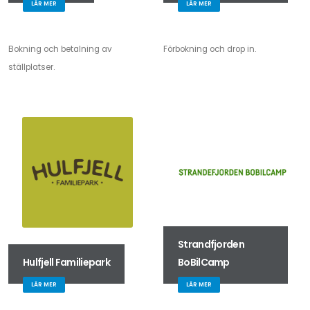
LÄR MER
LÄR MER
Bokning och betalning av
Förbokning och drop in.
ställplatser.
Strandfjorden
Hulfjell Familiepark
BoBilCamp
LÄR MER
LÄR MER