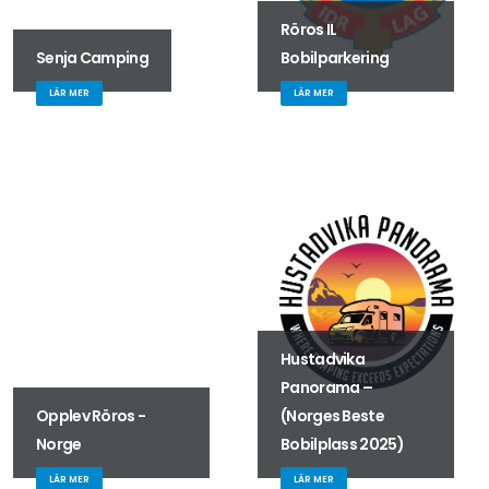
Röros IL
Senja Camping
Bobilparkering
LÄR MER
LÄR MER
Hustadvika
Panorama –
Opplev Röros -
(Norges Beste
Norge
Bobilplass 2025)
LÄR MER
LÄR MER