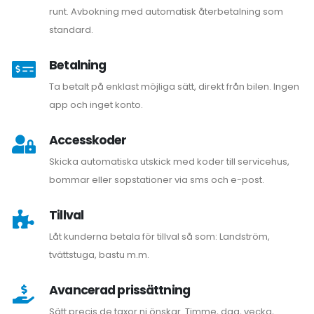
runt. Avbokning med automatisk återbetalning som
standard.
Betalning
Ta betalt på enklast möjliga sätt, direkt från bilen. Ingen
app och inget konto.
Accesskoder
Skicka automatiska utskick med koder till servicehus,
bommar eller sopstationer via sms och e-post.
Tillval
Låt kunderna betala för tillval så som: Landström,
tvättstuga, bastu m.m.
Avancerad prissättning
Sätt precis de taxor ni önskar. Timme, dag, vecka,