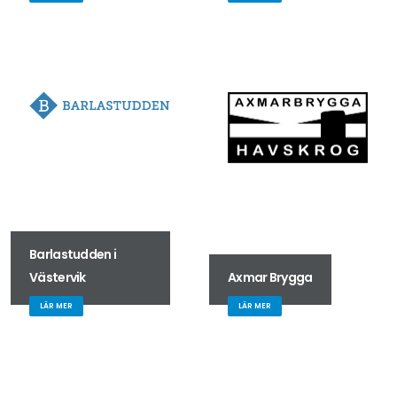
Barlastudden i
Västervik
Axmar Brygga
LÄR MER
LÄR MER