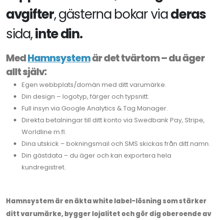
avgifter
, gästerna bokar via
deras
sida,
inte din.
Med
Hamnsystem
är det tvärtom – du äger
allt själv:
Egen webbplats/domän med ditt varumärke.
Din design – logotyp, färger och typsnitt.
Full insyn via Google Analytics & Tag Manager.
Direkta betalningar till ditt konto via Swedbank Pay, Stripe,
Worldline m.fl.
Dina utskick – bokningsmail och SMS skickas från ditt namn.
Din gästdata – du äger och kan exportera hela
kundregistret.
Hamnsystem är en äkta white label-lösning som stärker
ditt varumärke, bygger lojalitet och gör dig oberoende av