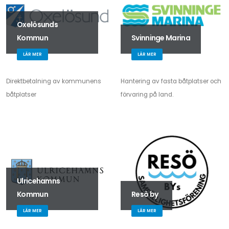
Oxelösunds
Kommun
Svinninge Marina
LÄR MER
LÄR MER
Direktbetalning av kommunens
Hantering av fasta båtplatser och
båtplatser
förvaring på land.
Ulricehamns
Kommun
Resö by
LÄR MER
LÄR MER