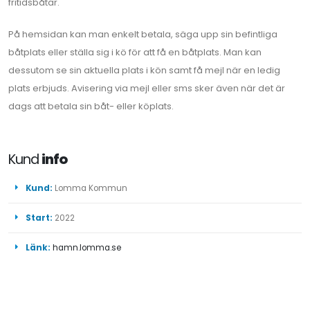
fritidsbåtar.
På hemsidan kan man enkelt betala, säga upp sin befintliga
båtplats eller ställa sig i kö för att få en båtplats. Man kan
dessutom se sin aktuella plats i kön samt få mejl när en ledig
plats erbjuds. Avisering via mejl eller sms sker även när det är
dags att betala sin båt- eller köplats.
Kund
info
Kund:
Lomma Kommun
Start:
2022
Länk:
hamn.lomma.se