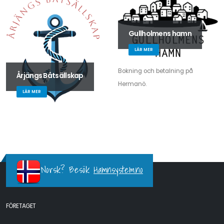
Gullholmens hamn
LÄR MER
Bokning och betalning på
Årjängs Båtsällskap
Hermanö.
LÄR MER
Norsk? Besök
Hamnsystem.no
FÖRETAGET