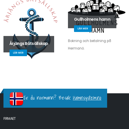
Gullholmens hamn
LÄR MER
Bokning och betalning på
Årjängs Båtsällskap
Hermanö.
LÄR MER
Er du normann? Besøk
Hamnsystem.no
FIRMAET