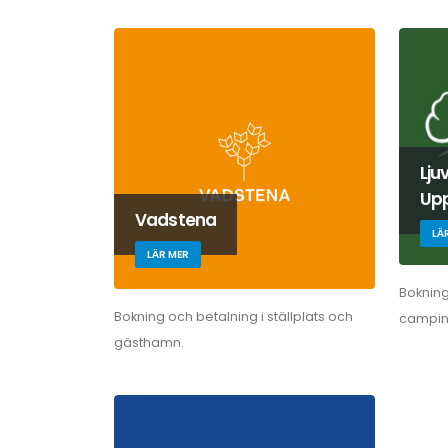
Lju
Upp
Vadstena
LÄ
LÄR MER
Bokning
Bokning och betalning i ställplats och
campin
gästhamn.