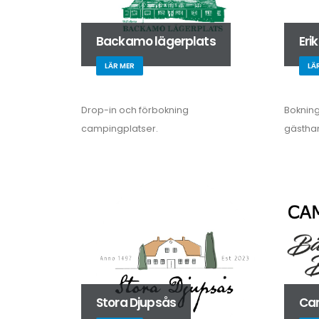
Backamo lägerplats
Eri
LÄR MER
LÄ
Drop-in och förbokning
Bokning 
campingplatser.
gästha
Stora Djupsås
Cam