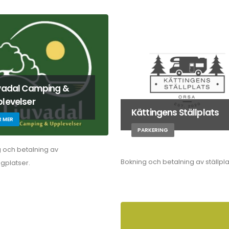
vadal Camping &
levelser
Kättingens Ställplats
R MER
PARKERING
 och betalning av
Bokning och betalning av ställpla
gplatser.