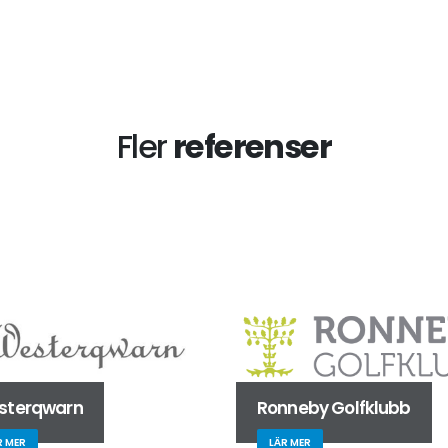
Fler
referenser
sterqwarn
Ronneby Golfklubb
R MER
LÄR MER