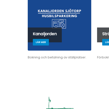
Kanaljorden
St
LÄR MER
LÄ
Bokning och betalning av ställplatser.
Förbokn