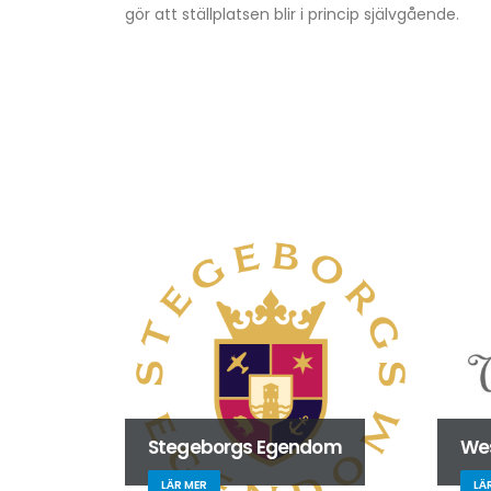
gör att ställplatsen blir i princip självgående.
Stegeborgs Egendom
We
LÄR MER
LÄ