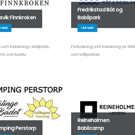
Fredrikstad Båt og
ksvik Finnkroken
Bobilpark
R MER
LÄR MER
och betalning i ställplats,
Förbokning och betalning av Stäl
mn och bastu.
och båtplatser.
Reineholmen
ping Perstorp
Bobilcamp