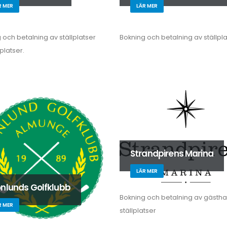
R MER
LÄR MER
 och betalning av ställplatser
Bokning och betalning av ställpla
platser.
Strandpirens Marina
LÄR MER
nlunds Golfklubb
Bokning och betalning av gästh
R MER
ställplatser