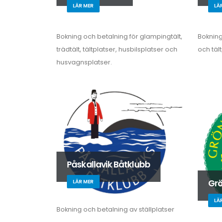
LÄR MER
LÄ
Bokning och betalning för glampingtält,
Bokning
trädtält, tältplatser, husbilsplatser och
och tält
husvagnsplatser.
Påskallavik Båtklubb
Grö
LÄR MER
LÄ
Bokning och betalning av ställplatser