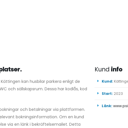
lplatser.
Kund
info
s Kättingen kan husbilar parkera enligt de
Kund:
Kättinge
 WC och sällskapsrum. Dessa har kodlås, kod
Start:
2023
Länk:
www.psi
okningar och betalningar via plattformen.
 relevant bokningsinformation. Om en kund
telse via en länk i bekräftelsemailet. Detta