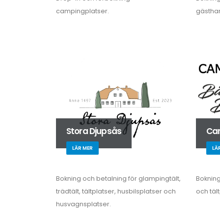
campingplatser.
gästha
Stora Djupsås
Cam
LÄR MER
LÄ
Bokning och betalning för glampingtält,
Bokning
trädtält, tältplatser, husbilsplatser och
och tält
husvagnsplatser.