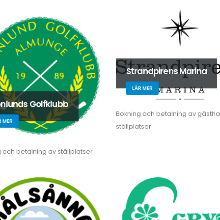
Strandpirens Marina
LÄR MER
nlunds Golfklubb
Bokning och betalning av gästh
R MER
ställplatser
 och betalning av ställplatser