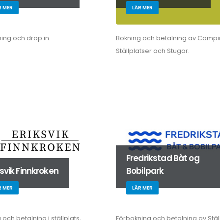
R MER
LÄR MER
ing och drop in.
Bokning och betalning av Campi
Ställplatser och Stugor.
Fredrikstad Båt og
ksvik Finnkroken
Bobilpark
R MER
LÄR MER
och betalning i ställplats,
Förbokning och betalning av Stäl