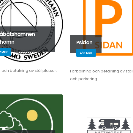
åbåtshamnen
mhamn
Psidan
R MER
LÄR MER
 och betalning av ställplatser.
Förbokning och betalning av stäl
och parkering.