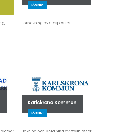
LÄR MER
ng,
Förbokning av Ställplatser.
Karlskrona Kommun
LÄR MER
lplatser
Bokning och betalning av ställplatser.