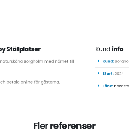
by Ställplatser
Kund
info
i natursköna Borgholm med närhet till
Kund:
Borghol
Start:
2024
h betala online för gästerna.
Länk:
bokasta
Fler
referenser