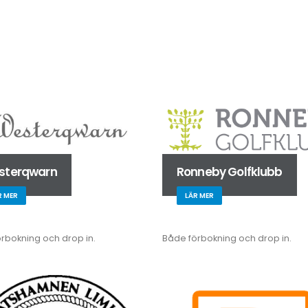
sterqwarn
Ronneby Golfklubb
R MER
LÄR MER
rbokning och drop in.
Både förbokning och drop in.