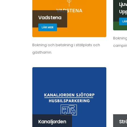
Lju
Upp
Vadstena
LÄ
LÄR MER
Bokning
Bokning och betalning i ställplats och
campin
gästhamn.
Kanaljorden
St