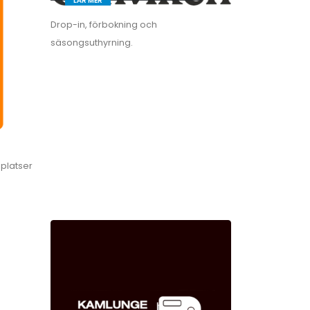
LÄR MER
Drop-in, förbokning och
säsongsuthyrning.
lplatser