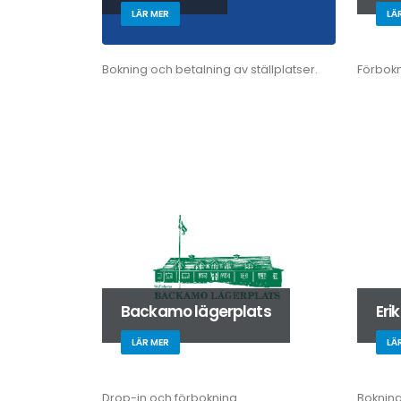
LÄR MER
LÄ
Bokning och betalning av ställplatser.
Förbokn
Backamo lägerplats
Eri
LÄR MER
LÄ
Drop-in och förbokning
Bokning 