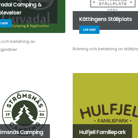
vadal Camping &
levelser
Kättingens Ställplats
R MER
LÄR MER
 och betalning av
Bokning och betalning av ställpla
gplatser.
römsnäs Camping
Hulfjell Familiepark