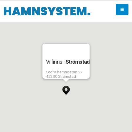
Vi finns i
Strömstad
Södra hamngatan 27
452 30 Strömstad