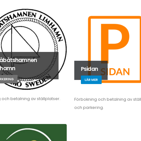
åbåtshamnen
mhamn
Psidan
RKERING
LÄR MER
 och betalning av ställplatser.
Förbokning och betalning av stäl
och parkering.