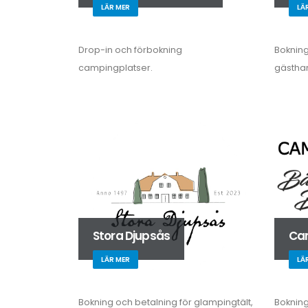
LÄR MER
LÄ
Drop-in och förbokning
Bokning 
campingplatser.
gästha
Stora Djupsås
Cam
LÄR MER
LÄ
Bokning och betalning för glampingtält,
Bokning