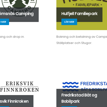
römsnäs Camping
Hulfjell Familiepark
R MER
LÄR MER
ing och drop in.
Bokning och betalning av Campi
Ställplatser och Stugor.
Fredrikstad Båt og
ksvik Finnkroken
Bobilpark