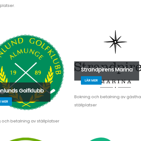
platser.
Strandpirens Marina
LÄR MER
nlunds Golfklubb
Bokning och betalning av gästh
R MER
ställplatser
 och betalning av ställplatser