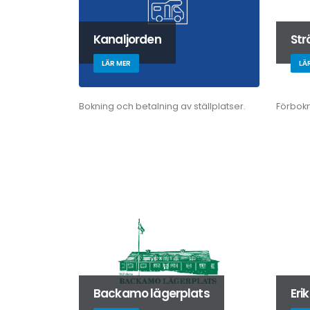
Kanaljorden
St
LÄR MER
LÄ
Bokning och betalning av ställplatser.
Förbokn
Backamo lägerplats
Eri