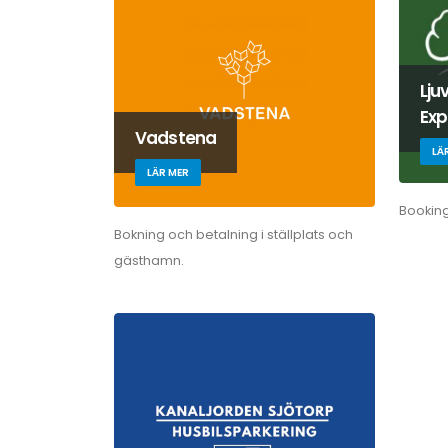
Lju
Exp
Vadstena
LÄ
LÄR MER
Bookin
Bokning och betalning i ställplats och
gästhamn.