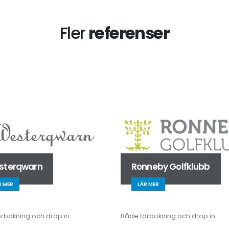
Fler
referenser
sterqwarn
Ronneby Golfklubb
R MER
LÄR MER
rbokning och drop in.
Både förbokning och drop in.