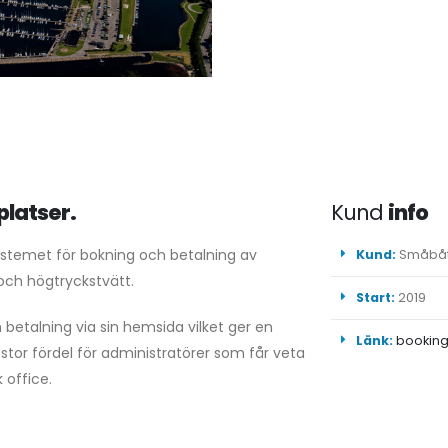
lplatser.
Kund
info
temet för bokning och betalning av
Kund:
Småbåt
 och högtryckstvätt.
Start:
2019
etalning via sin hemsida vilket ger en
Länk:
bookin
 stor fördel för administratörer som får veta
 office.