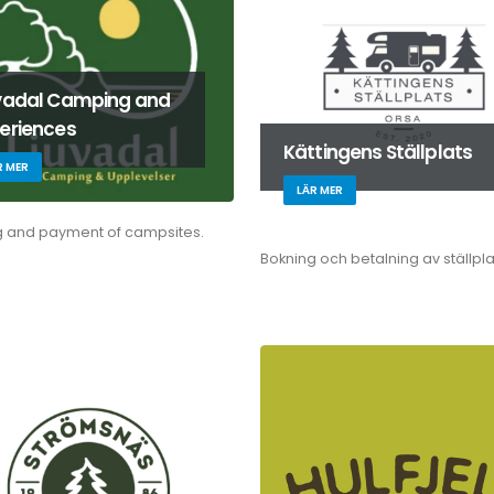
vadal Camping and
eriences
Kättingens Ställplats
R MER
LÄR MER
g and payment of campsites.
Bokning och betalning av ställpla