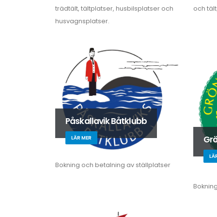
trädtält, tältplatser, husbilsplatser och
och tält
husvagnsplatser.
Påskallavik Båtklubb
Grö
LÄR MER
LÄ
Bokning och betalning av ställplatser
Bokning