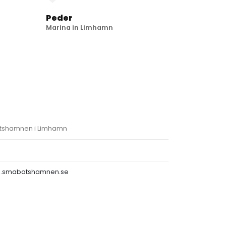
Peder
Marina in Limhamn
shamnen i Limhamn
g.smabatshamnen.se