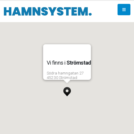
Vi finns i
Strömstad
Södra hamngatan 27
452 30 Strömstad