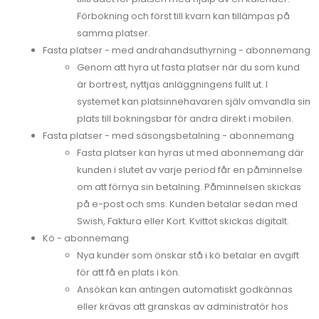
Förbokning och först till kvarn kan tillämpas på
samma platser.
Fasta platser - med andrahandsuthyrning - abonnemang
Genom att hyra ut fasta platser när du som kund
är bortrest, nyttjas anläggningens fullt ut. I
systemet kan platsinnehavaren själv omvandla sin
plats till bokningsbar för andra direkt i mobilen.
Fasta platser - med säsongsbetalning - abonnemang
Fasta platser kan hyras ut med abonnemang där
kunden i slutet av varje period får en påminnelse
om att förnya sin betalning. Påminnelsen skickas
på e-post och sms. Kunden betalar sedan med
Swish, Faktura eller Kort. Kvittot skickas digitalt.
Kö - abonnemang
Nya kunder som önskar stå i kö betalar en avgift
för att få en plats i kön.
Ansökan kan antingen automatiskt godkännas
eller krävas att granskas av administratör hos