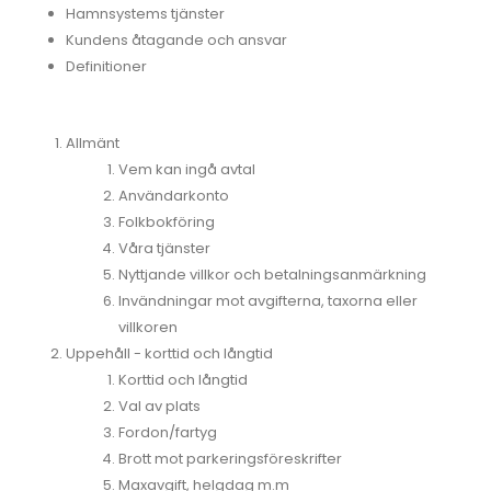
Hamnsystems tjänster
Kundens åtagande och ansvar
Definitioner
Allmänt
Vem kan ingå avtal
Användarkonto
Folkbokföring
Våra tjänster
Nyttjande villkor och betalningsanmärkning
Invändningar mot avgifterna, taxorna eller
villkoren
Uppehåll - korttid och långtid
Korttid och långtid
Val av plats
Fordon/fartyg
Brott mot parkeringsföreskrifter
Maxavgift, helgdag m.m