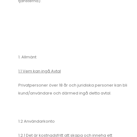
tjänsterna).
1. Allmänt
1.1 Vem kan ingå Avtal
Privatpersoner över 18 år och juridiska personer kan bli
kund/användare och därmed ingå detta avtal.
1.2 Användarkonto
1.2.1 Det är kostnadsfritt att skapa och inneha ett