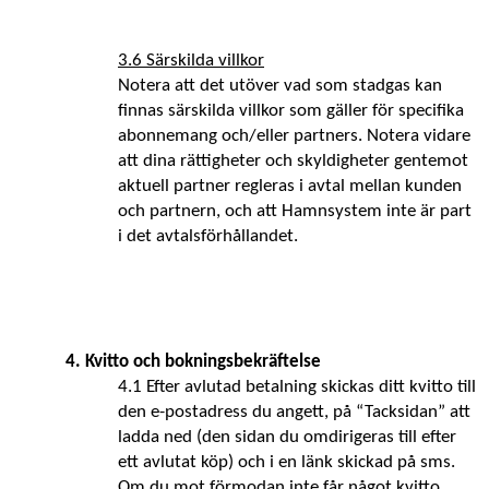
3.6 Särskilda villkor
Notera att det utöver vad som stadgas kan 
finnas särskilda villkor som gäller för specifika 
abonnemang och/eller partners. Notera vidare 
att dina rättigheter och skyldigheter gentemot 
aktuell partner regleras i avtal mellan kunden 
och partnern, och att Hamnsystem inte är part 
i det avtalsförhållandet.
4. Kvitto och bokningsbekräftelse
4.1 Efter avlutad betalning skickas ditt kvitto till 
den e-postadress du angett, på “Tacksidan” att 
ladda ned (den sidan du omdirigeras till efter 
ett avlutat köp) och i en länk skickad på sms.
Om du mot förmodan inte får något kvitto 