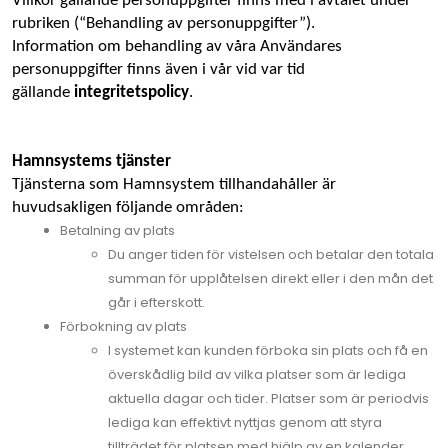
Villkor gällande personuppgifter finns med i avtalet under 
rubriken (“Behandling av personuppgifter”). 
Information om behandling av våra Användares 
personuppgifter finns även i vår vid var tid 
gällande 
integritetspolicy
. 
Hamnsystems tjänster
Tjänsterna som Hamnsystem tillhandahåller är 
huvudsakligen följande områden:
Betalning av plats
Du anger tiden för vistelsen och betalar den totala
summan för upplåtelsen direkt eller i den mån det
går i efterskott.
Förbokning av plats
I systemet kan kunden förboka sin plats och få en
överskådlig bild av vilka platser som är lediga
aktuella dagar och tider. Platser som är periodvis
lediga kan effektivt nyttjas genom att styra
tillträdet för platsen med hjälp av en kalender.