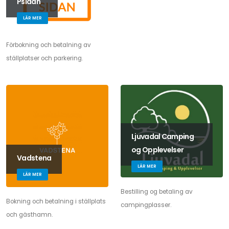
Psidan
LÄR MER
Förbokning och betalning av
ställplatser och parkering.
Ljuvadal Camping
og Opplevelser
Vadstena
LÄR MER
LÄR MER
Bestilling og betaling av
Bokning och betalning i ställplats
campingplasser.
och gästhamn.