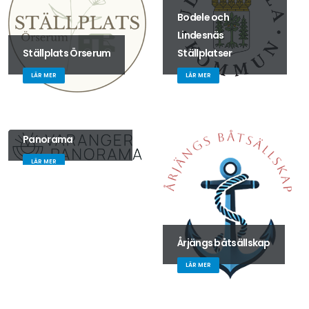
Bodele och
Lindesnäs
Ställplats Örserum
Ställplatser
LÄR MER
LÄR MER
Varanger
Panorama
LÄR MER
Årjängs båtsällskap
LÄR MER