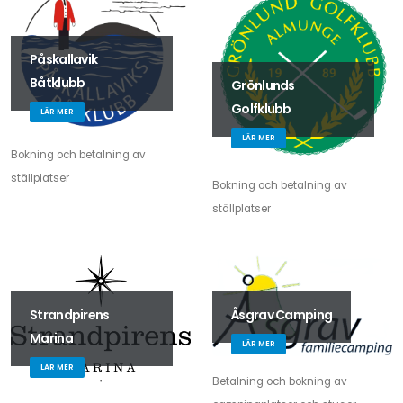
Påskallavik
Båtklubb
Grönlunds
Golfklubb
LÄR MER
LÄR MER
Bokning och betalning av
ställplatser
Bokning och betalning av
ställplatser
Strandpirens
Åsgrav Camping
Marina
LÄR MER
LÄR MER
Betalning och bokning av