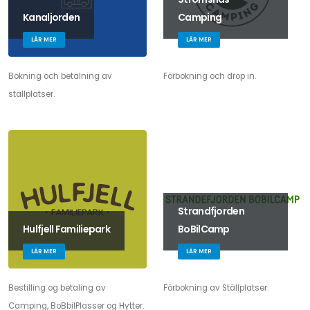
Kanaljorden
Camping
LÄR MER
LÄR MER
Bokning och betalning av
Förbokning och drop in.
ställplatser.
Strandfjorden
Hulfjell Familiepark
BoBilCamp
LÄR MER
LÄR MER
Bestilling og betaling av
Förbokning av Ställplatser.
Camping, BoBbilPlasser og Hytter.