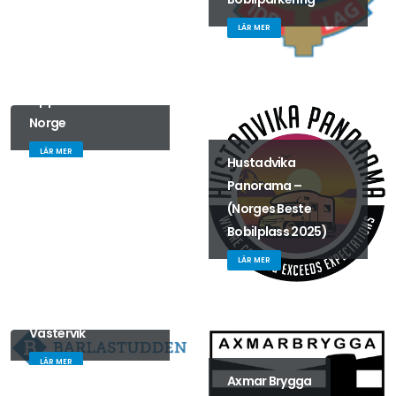
LÄR MER
Opplev Röros -
Norge
LÄR MER
Hustadvika
Panorama –
(Norges Beste
Bobilplass 2025)
LÄR MER
Barlastudden i
Västervik
LÄR MER
Axmar Brygga