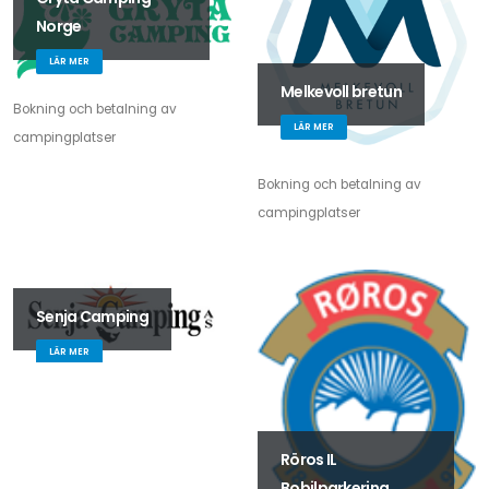
Norge
LÄR MER
Melkevoll bretun
Bokning och betalning av
LÄR MER
campingplatser
Bokning och betalning av
campingplatser
Senja Camping
LÄR MER
Röros IL
Bobilparkering