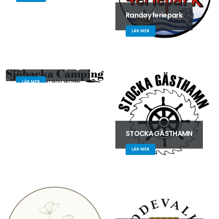
Randøy feriepark
LÄR MER
Sjöbacka Camping
LÄR MER
STOCKA GÄSTHAMN
LÄR MER