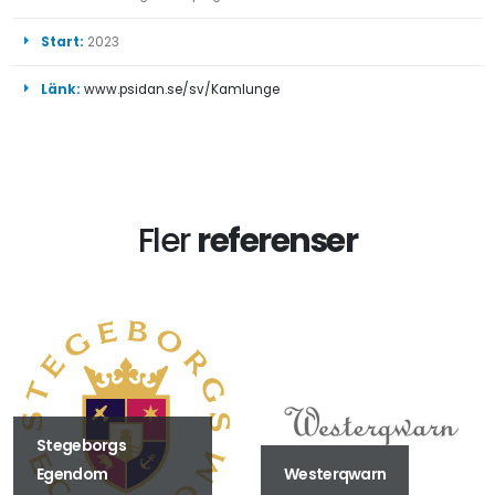
Start:
2023
Länk:
www.psidan.se/sv/Kamlunge
Fler
referenser
Stegeborgs
Egendom
Westerqwarn