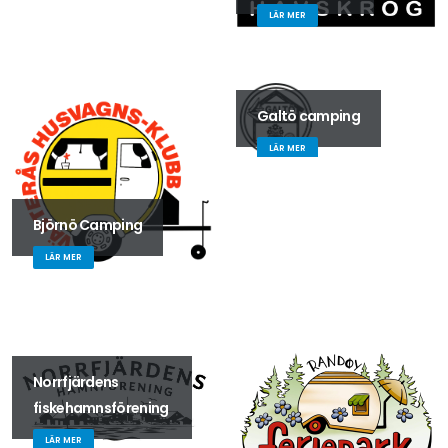
LÄR MER
Galtö camping
LÄR MER
Björnö Camping
LÄR MER
Norrfjärdens
fiskehamnsförening
LÄR MER