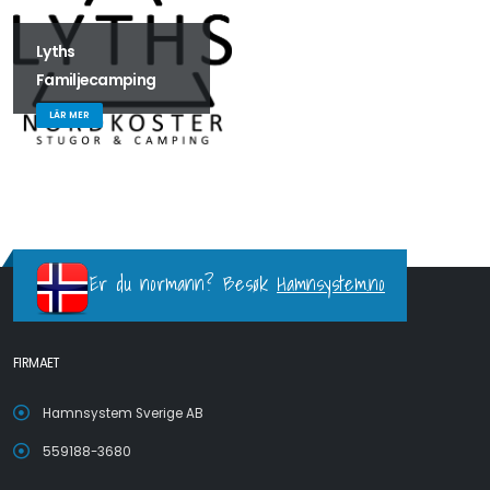
Lyths
Familjecamping
LÄR MER
Er du normann? Besøk
Hamnsystem.no
FIRMAET
Hamnsystem Sverige AB
559188-3680