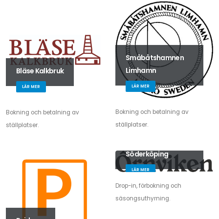
Småbåtshamnen
Limhamn
Bläse Kalkbruk
LÄR MER
LÄR MER
Bokning och betalning av
Bokning och betalning av
ställplatser.
ställplatser.
Örnviken
Söderköping
LÄR MER
Drop-in, förbokning och
säsongsuthyrning.