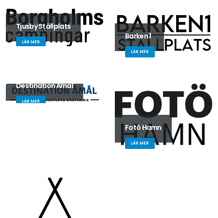
Tjusby Ställplats
Barken 1
LÄR MER
LÄR MER
Destination Åmål
LÄR MER
Fotö Hamn
LÄR MER