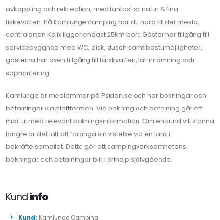
avkoppling och rekreation, med fantastisk natur & fina
fiskevatten. På Kamlunge camping har du nära till det mesta,
centralorten Kalix ligger endast 25km bort. Gäster har tillgång till
servicebyggnad med WC, disk, dusch samt bastumöjligheter,
gästerna har även tillgång till färskvatten, latrintömning och
sophantering.
Kamlunge är medlemmar på Psidan.se och har bokningar och
betalningar via plattformen. Vid bokning och betalning går ett
mail ut med relevant bokningsinformation. Om en kund vill stanna
längre är det lätt att föränga sin vistelse via en länk i
bekräftelsemailet. Detta gör att campingverksamhetens
bokningar och betalningar blir i princip självgående.
Kund
info
Kund:
Kamlunge Camping