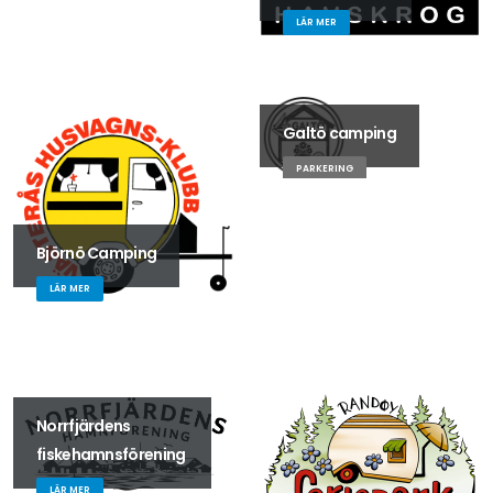
LÄR MER
Galtö camping
PARKERING
Björnö Camping
LÄR MER
Norrfjärdens
fiskehamnsförening
LÄR MER