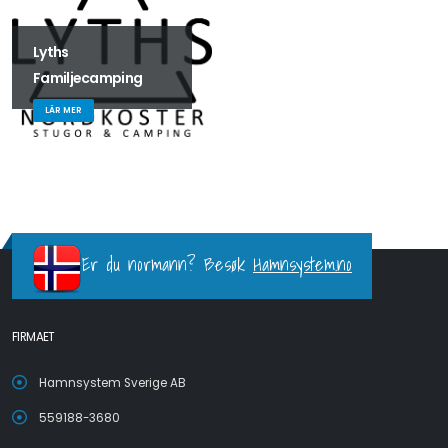
Lyths
Familjecamping
LÄR MER
Er du normann? Besøk
Hamnsystem.no
FIRMAET
Hamnsystem Sverige AB
559188-3680