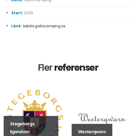
Kund:
Galtö Camping
Start:
2026
Länk:
betala.galtocamping.se
Fler
referenser
Stegeborgs
Egendom
Westerqwarn