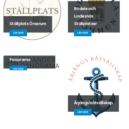
Bodele och
Lindesnäs
Ställplats Örserum
Ställplatser
LÄR MER
LÄR MER
Varanger
Panorama
LÄR MER
Årjängs båtsällskap
LÄR MER