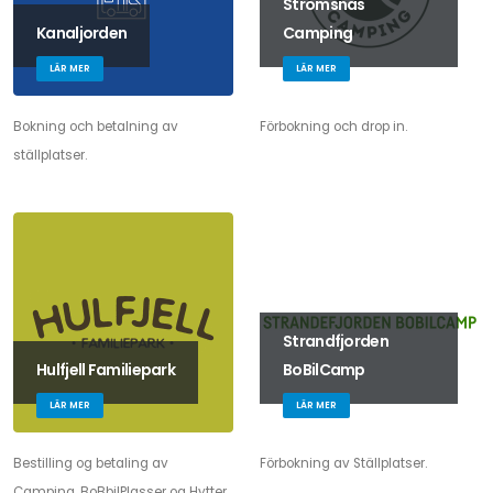
Strömsnäs
Kanaljorden
Camping
LÄR MER
LÄR MER
Bokning och betalning av
Förbokning och drop in.
ställplatser.
Strandfjorden
Hulfjell Familiepark
BoBilCamp
LÄR MER
LÄR MER
Bestilling og betaling av
Förbokning av Ställplatser.
Camping, BoBbilPlasser og Hytter.