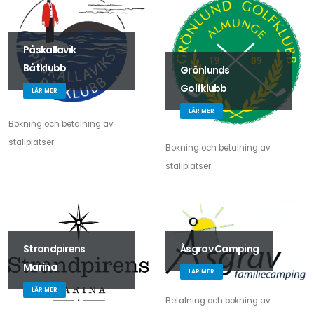
Påskallavik
Båtklubb
Grönlunds
Golfklubb
LÄR MER
LÄR MER
Bokning och betalning av
ställplatser
Bokning och betalning av
ställplatser
Strandpirens
Åsgrav Camping
Marina
LÄR MER
LÄR MER
Betalning och bokning av