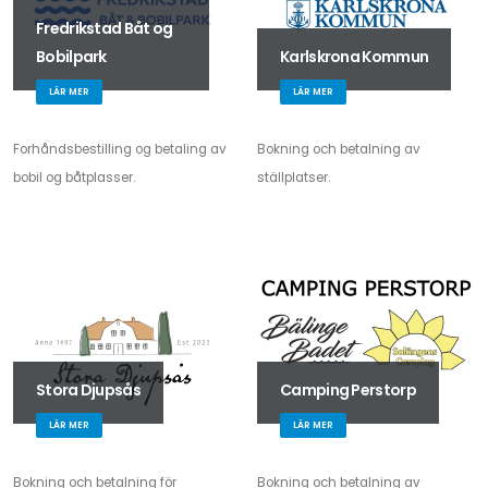
Fredrikstad Båt og
Bobilpark
Karlskrona Kommun
LÄR MER
LÄR MER
Forhåndsbestilling og betaling av
Bokning och betalning av
bobil og båtplasser.
ställplatser.
Stora Djupsås
Camping Perstorp
LÄR MER
LÄR MER
Bokning och betalning för
Bokning och betalning av