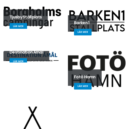
Tjusby Ställplats
Barken 1
LÄR MER
LÄR MER
Destination Åmål
LÄR MER
Fotö Hamn
LÄR MER