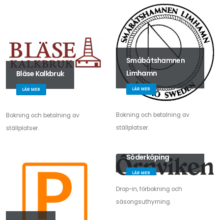
Småbåtshamnen
Limhamn
Bläse Kalkbruk
LÄR MER
LÄR MER
Bokning och betalning av
Bokning och betalning av
ställplatser.
ställplatser.
Örnviken
Söderköping
LÄR MER
Drop-in, förbokning och
säsongsuthyrning.