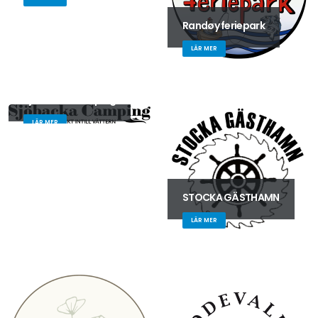
Randøy feriepark
LÄR MER
Sjöbacka Camping
LÄR MER
STOCKA GÄSTHAMN
LÄR MER