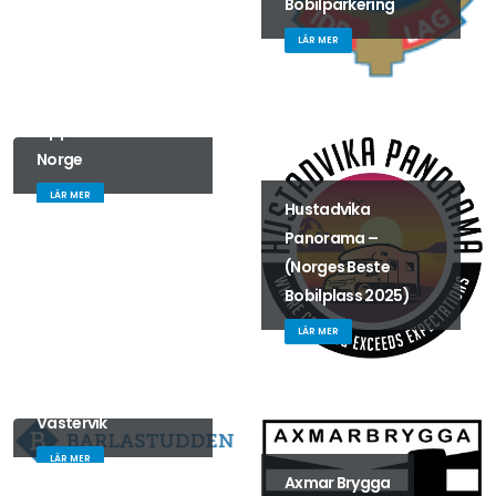
Bobilparkering
LÄR MER
Opplev Röros -
Norge
LÄR MER
Hustadvika
Panorama –
(Norges Beste
Bobilplass 2025)
LÄR MER
Barlastudden i
Västervik
LÄR MER
Axmar Brygga