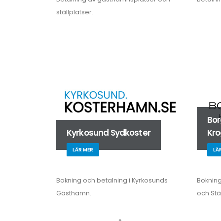
ställplatser.
Bo
Kyrkosund Sydkoster
Kr
LÄR MER
LÄ
Bokning och betalning i Kyrkosunds
Boknin
Gästhamn.
och Stäl