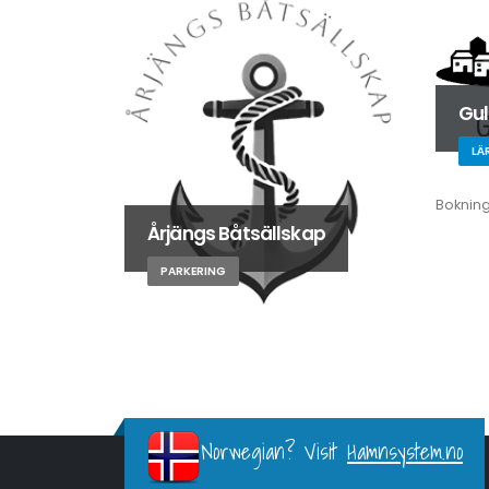
Gu
LÄ
Boknin
Årjängs Båtsällskap
PARKERING
Norwegian? Visit
Hamnsystem.no