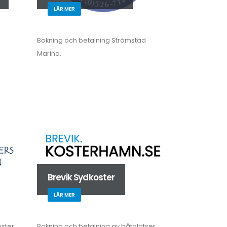
LÄR MER
Bokning och betalning Strömstad
Marina.
Brevik Sydkoster
LÄR MER
ster.
Bokning och betalning av båtplatser.