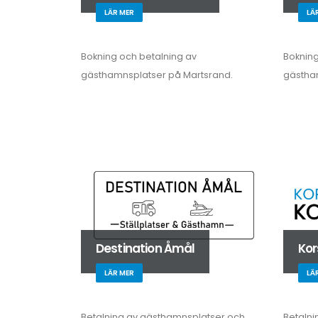
LÄR MER
LÄ
Bokning och betalning av
Bokning
gästhamnsplatser på Martsrand.
gästha
Destination Åmål
Ko
LÄR MER
LÄ
Betalning av gästhamnsplatser och
Betalni