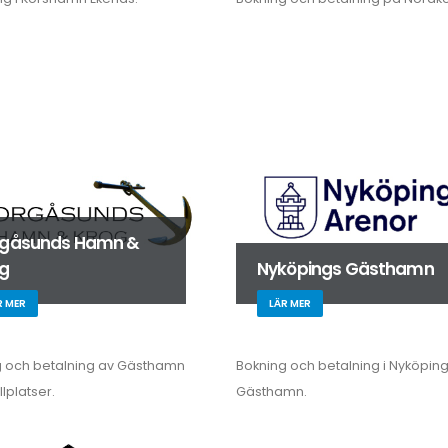
rgåsunds Hamn &
og
Nyköpings Gästhamn
R MER
LÄR MER
g och betalning av Gästhamn
Bokning och betalning i Nyköpin
lplatser.
Gästhamn.