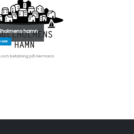
llholmens hamn
R MER
g och betalning på Hermanö.