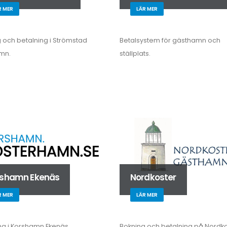
R MER
LÄR MER
 och betalning i Strömstad
Betalsystem för gästhamn och
mn.
ställplats.
rshamn Ekenäs
Nordkoster
R MER
LÄR MER
ng i Korshamn Ekenäs.
Bokning och betalning på Nordko